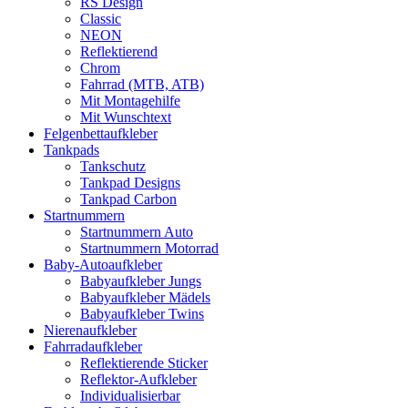
RS Design
Classic
NEON
Reflektierend
Chrom
Fahrrad (MTB, ATB)
Mit Montagehilfe
Mit Wunschtext
Felgenbettaufkleber
Tankpads
Tankschutz
Tankpad Designs
Tankpad Carbon
Startnummern
Startnummern Auto
Startnummern Motorrad
Baby-Autoaufkleber
Babyaufkleber Jungs
Babyaufkleber Mädels
Babyaufkleber Twins
Nierenaufkleber
Fahrradaufkleber
Reflektierende Sticker
Reflektor-Aufkleber
Individualisierbar