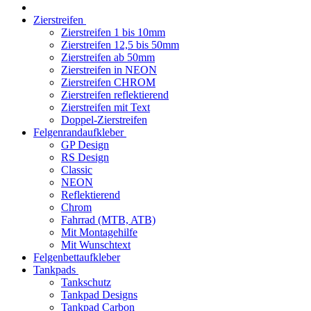
Zierstreifen
Zierstreifen 1 bis 10mm
Zierstreifen 12,5 bis 50mm
Zierstreifen ab 50mm
Zierstreifen in NEON
Zierstreifen CHROM
Zierstreifen reflektierend
Zierstreifen mit Text
Doppel-Zierstreifen
Felgenrandaufkleber
GP Design
RS Design
Classic
NEON
Reflektierend
Chrom
Fahrrad (MTB, ATB)
Mit Montagehilfe
Mit Wunschtext
Felgenbettaufkleber
Tankpads
Tankschutz
Tankpad Designs
Tankpad Carbon