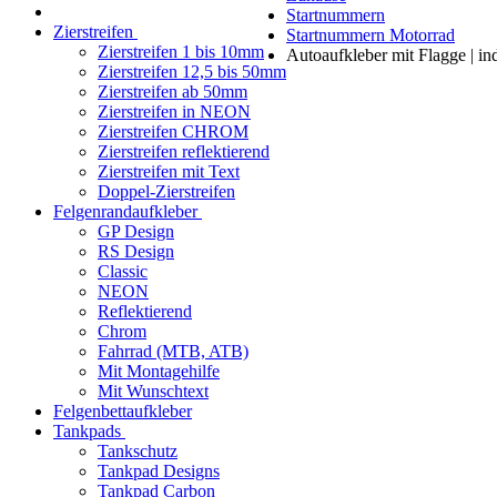
Startnummern
Zierstreifen
Startnummern Motorrad
Zierstreifen 1 bis 10mm
Autoaufkleber mit Flagge | ind
Zierstreifen 12,5 bis 50mm
Zierstreifen ab 50mm
Zierstreifen in NEON
Zierstreifen CHROM
Zierstreifen reflektierend
Zierstreifen mit Text
Doppel-Zierstreifen
Felgenrandaufkleber
GP Design
RS Design
Classic
NEON
Reflektierend
Chrom
Fahrrad (MTB, ATB)
Mit Montagehilfe
Mit Wunschtext
Felgenbettaufkleber
Tankpads
Tankschutz
Tankpad Designs
Tankpad Carbon