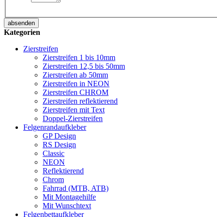
absenden
Kategorien
Zierstreifen
Zierstreifen 1 bis 10mm
Zierstreifen 12,5 bis 50mm
Zierstreifen ab 50mm
Zierstreifen in NEON
Zierstreifen CHROM
Zierstreifen reflektierend
Zierstreifen mit Text
Doppel-Zierstreifen
Felgenrandaufkleber
GP Design
RS Design
Classic
NEON
Reflektierend
Chrom
Fahrrad (MTB, ATB)
Mit Montagehilfe
Mit Wunschtext
Felgenbettaufkleber