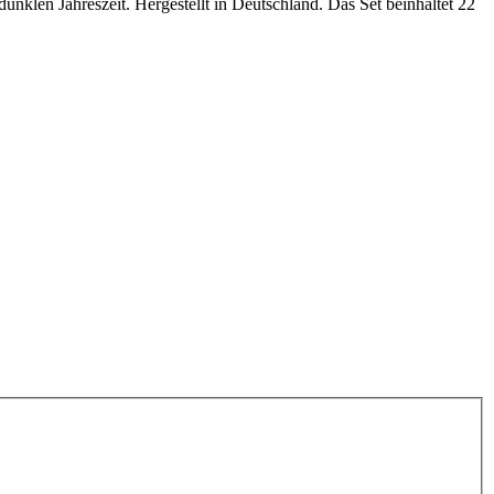
unklen Jahreszeit. Hergestellt in Deutschland. Das Set beinhaltet 22