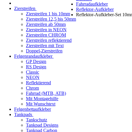
Fahrradaufkleber
Zierstreifen
Reflektor-Aufkleber
Zierstreifen 1 bis 10mm
Reflektor-Aufkleber-Set 10m
Zierstreifen 12,5 bis 50mm
Zierstreifen ab 50mm
Zierstreifen in NEON
Zierstreifen CHROM
Zierstreifen reflektierend
Zierstreifen mit Text
Doppel-Zierstreifen
Felgenrandaufkleber
GP Design
RS Design
Classic
NEON
Reflektierend
Chrom
Fahrrad (MTB, ATB)
Mit Montagehilfe
Mit Wunschtext
Felgenbettaufkleber
Tankpads
Tankschutz
Tankpad Designs
Tankpad Carbon