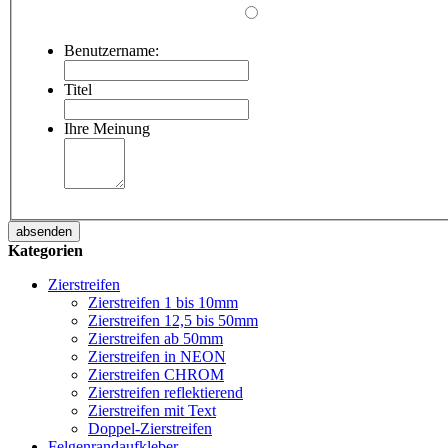
Benutzername:
Titel
Ihre Meinung
absenden
Kategorien
Zierstreifen
Zierstreifen 1 bis 10mm
Zierstreifen 12,5 bis 50mm
Zierstreifen ab 50mm
Zierstreifen in NEON
Zierstreifen CHROM
Zierstreifen reflektierend
Zierstreifen mit Text
Doppel-Zierstreifen
Felgenrandaufkleber