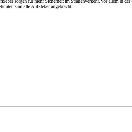
leber sorgen für mehr Sicherheit im Straßenverkehr, vor allem in der d
inuten sind alle Aufkleber angebracht.