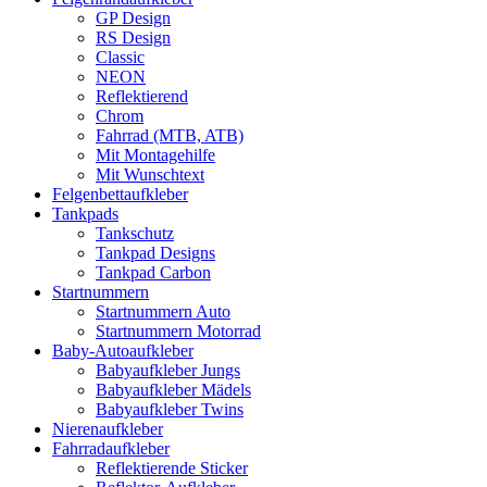
GP Design
RS Design
Classic
NEON
Reflektierend
Chrom
Fahrrad (MTB, ATB)
Mit Montagehilfe
Mit Wunschtext
Felgenbettaufkleber
Tankpads
Tankschutz
Tankpad Designs
Tankpad Carbon
Startnummern
Startnummern Auto
Startnummern Motorrad
Baby-Autoaufkleber
Babyaufkleber Jungs
Babyaufkleber Mädels
Babyaufkleber Twins
Nierenaufkleber
Fahrradaufkleber
Reflektierende Sticker