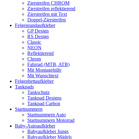
Zierstreifen CHROM
Zierstreifen reflektierend
Zierstreifen mit Text
Doppel-Zierstreifen
Felgenrandaufkleber
GP Design
RS Design
Classic
NEON
Reflektierend
Chrom
Fahrrad (MTB, ATB)
Mit Montagehilfe
Mit Wunschtext
Felgenbettaufkleber
Tankpads
Tankschutz
Tankpad Designs
Tankpad Carbon
Startnummern
Startnummern Auto
Startnummern Motorrad
Baby-Autoaufkleber
Babyaufkleber Jungs
Babyaufkleber Mädels