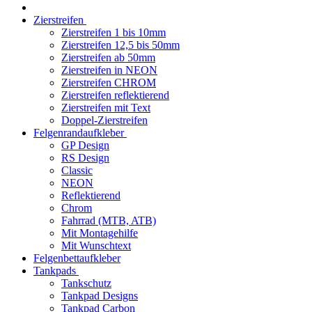
Zierstreifen
Zierstreifen 1 bis 10mm
Zierstreifen 12,5 bis 50mm
Zierstreifen ab 50mm
Zierstreifen in NEON
Zierstreifen CHROM
Zierstreifen reflektierend
Zierstreifen mit Text
Doppel-Zierstreifen
Felgenrandaufkleber
GP Design
RS Design
Classic
NEON
Reflektierend
Chrom
Fahrrad (MTB, ATB)
Mit Montagehilfe
Mit Wunschtext
Felgenbettaufkleber
Tankpads
Tankschutz
Tankpad Designs
Tankpad Carbon