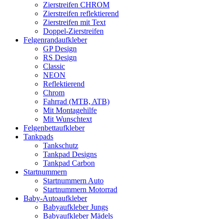
Zierstreifen CHROM
Zierstreifen reflektierend
Zierstreifen mit Text
Doppel-Zierstreifen
Felgenrandaufkleber
GP Design
RS Design
Classic
NEON
Reflektierend
Chrom
Fahrrad (MTB, ATB)
Mit Montagehilfe
Mit Wunschtext
Felgenbettaufkleber
Tankpads
Tankschutz
Tankpad Designs
Tankpad Carbon
Startnummern
Startnummern Auto
Startnummern Motorrad
Baby-Autoaufkleber
Babyaufkleber Jungs
Babyaufkleber Mädels