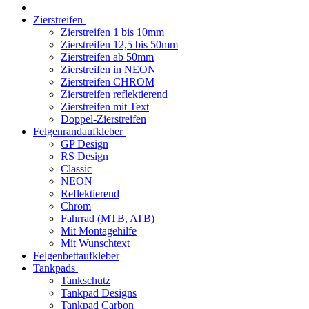
Zierstreifen
Zierstreifen 1 bis 10mm
Zierstreifen 12,5 bis 50mm
Zierstreifen ab 50mm
Zierstreifen in NEON
Zierstreifen CHROM
Zierstreifen reflektierend
Zierstreifen mit Text
Doppel-Zierstreifen
Felgenrandaufkleber
GP Design
RS Design
Classic
NEON
Reflektierend
Chrom
Fahrrad (MTB, ATB)
Mit Montagehilfe
Mit Wunschtext
Felgenbettaufkleber
Tankpads
Tankschutz
Tankpad Designs
Tankpad Carbon