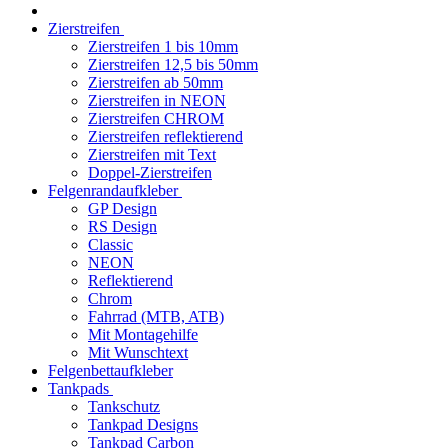
Zierstreifen
Zierstreifen 1 bis 10mm
Zierstreifen 12,5 bis 50mm
Zierstreifen ab 50mm
Zierstreifen in NEON
Zierstreifen CHROM
Zierstreifen reflektierend
Zierstreifen mit Text
Doppel-Zierstreifen
Felgenrandaufkleber
GP Design
RS Design
Classic
NEON
Reflektierend
Chrom
Fahrrad (MTB, ATB)
Mit Montagehilfe
Mit Wunschtext
Felgenbettaufkleber
Tankpads
Tankschutz
Tankpad Designs
Tankpad Carbon