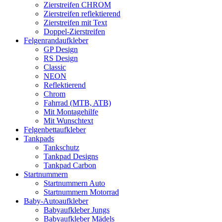
Zierstreifen CHROM
Zierstreifen reflektierend
Zierstreifen mit Text
Doppel-Zierstreifen
Felgenrandaufkleber
GP Design
RS Design
Classic
NEON
Reflektierend
Chrom
Fahrrad (MTB, ATB)
Mit Montagehilfe
Mit Wunschtext
Felgenbettaufkleber
Tankpads
Tankschutz
Tankpad Designs
Tankpad Carbon
Startnummern
Startnummern Auto
Startnummern Motorrad
Baby-Autoaufkleber
Babyaufkleber Jungs
Babyaufkleber Mädels