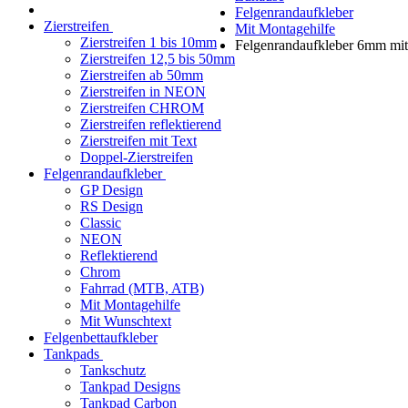
Felgenrandaufkleber
Zierstreifen
Mit Montagehilfe
Zierstreifen 1 bis 10mm
Felgenrandaufkleber 6mm mit
Zierstreifen 12,5 bis 50mm
Zierstreifen ab 50mm
Zierstreifen in NEON
Zierstreifen CHROM
Zierstreifen reflektierend
Zierstreifen mit Text
Doppel-Zierstreifen
Felgenrandaufkleber
GP Design
RS Design
Classic
NEON
Reflektierend
Chrom
Fahrrad (MTB, ATB)
Mit Montagehilfe
Mit Wunschtext
Felgenbettaufkleber
Tankpads
Tankschutz
Tankpad Designs
Tankpad Carbon