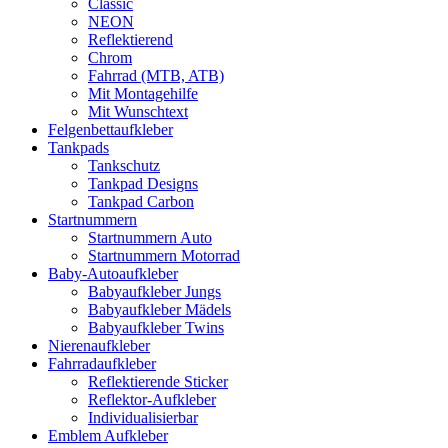
Classic
NEON
Reflektierend
Chrom
Fahrrad (MTB, ATB)
Mit Montagehilfe
Mit Wunschtext
Felgenbettaufkleber
Tankpads
Tankschutz
Tankpad Designs
Tankpad Carbon
Startnummern
Startnummern Auto
Startnummern Motorrad
Baby-Autoaufkleber
Babyaufkleber Jungs
Babyaufkleber Mädels
Babyaufkleber Twins
Nierenaufkleber
Fahrradaufkleber
Reflektierende Sticker
Reflektor-Aufkleber
Individualisierbar
Emblem Aufkleber