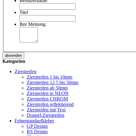
Benutzername:
Titel
Ihre Meinung
absenden
Kategorien
Zierstreifen
Zierstreifen 1 bis 10mm
Zierstreifen 12,5 bis 50mm
Zierstreifen ab 50mm
Zierstreifen in NEON
Zierstreifen CHROM
Zierstreifen reflektierend
Zierstreifen mit Text
Doppel-Zierstreifen
Felgenrandaufkleber
GP Design
RS Design