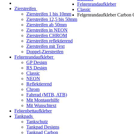
Felgenrandaufkleber
Zierstreifen
Classic
Zierstreifen 1 bis 10mm
Felgenrandaufkleber Carbon
Zierstreifen 12,5 bis 50mm
Zierstreifen ab 50mm
Zierstreifen in NEON
Zierstreifen CHROM
Zierstreifen reflektierend
Zierstreifen mit Text
Doppel-Zierstreifen
Felgenrandaufkleber
GP Design
RS Design
Classic
NEON
Reflektierend
Chrom
Fahrrad (MTB, ATB)
Mit Montagehilfe
Mit Wunschtext
Felgenbettaufkleber
Tankpads
Tankschutz
Tankpad Designs
Tankpad Carbon