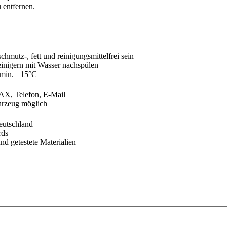
 entfernen.
chmutz-, fett und reinigungsmittelfrei sein
nigern mit Wasser nachspülen
 min. +15°C
FAX, Telefon, E-Mail
hrzeug möglich
eutschland
rds
nd getestete Materialien