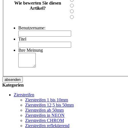
Wie bewerten Sie diesen
Artikel?
Benutzername:
Titel
Ihre Meinung
absenden
Kategorien
Zierstreifen
Zierstreifen 1 bis 10mm
Zierstreifen 12,5 bis 50mm
Zierstreifen ab 50mm
Zierstreifen in NEON
Zierstreifen CHROM
Zierstreifen reflektierend