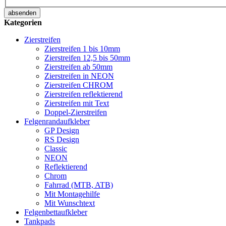
absenden
Kategorien
Zierstreifen
Zierstreifen 1 bis 10mm
Zierstreifen 12,5 bis 50mm
Zierstreifen ab 50mm
Zierstreifen in NEON
Zierstreifen CHROM
Zierstreifen reflektierend
Zierstreifen mit Text
Doppel-Zierstreifen
Felgenrandaufkleber
GP Design
RS Design
Classic
NEON
Reflektierend
Chrom
Fahrrad (MTB, ATB)
Mit Montagehilfe
Mit Wunschtext
Felgenbettaufkleber
Tankpads