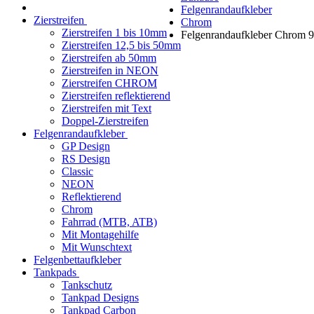
Felgenrandaufkleber
Zierstreifen
Chrom
Zierstreifen 1 bis 10mm
Felgenrandaufkleber Chrom 
Zierstreifen 12,5 bis 50mm
Zierstreifen ab 50mm
Zierstreifen in NEON
Zierstreifen CHROM
Zierstreifen reflektierend
Zierstreifen mit Text
Doppel-Zierstreifen
Felgenrandaufkleber
GP Design
RS Design
Classic
NEON
Reflektierend
Chrom
Fahrrad (MTB, ATB)
Mit Montagehilfe
Mit Wunschtext
Felgenbettaufkleber
Tankpads
Tankschutz
Tankpad Designs
Tankpad Carbon