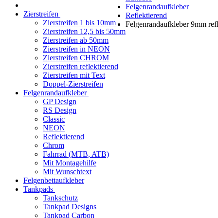
Felgenrandaufkleber
Zierstreifen
Reflektierend
Zierstreifen 1 bis 10mm
Felgenrandaufkleber 9mm refl
Zierstreifen 12,5 bis 50mm
Zierstreifen ab 50mm
Zierstreifen in NEON
Zierstreifen CHROM
Zierstreifen reflektierend
Zierstreifen mit Text
Doppel-Zierstreifen
Felgenrandaufkleber
GP Design
RS Design
Classic
NEON
Reflektierend
Chrom
Fahrrad (MTB, ATB)
Mit Montagehilfe
Mit Wunschtext
Felgenbettaufkleber
Tankpads
Tankschutz
Tankpad Designs
Tankpad Carbon