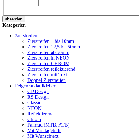
absenden
Kategorien
Zierstreifen
Zierstreifen 1 bis 10mm
Zierstreifen 12,5 bis 50mm
Zierstreifen ab 50mm
Zierstreifen in NEON
Zierstreifen CHROM
Zierstreifen reflektierend
Zierstreifen mit Text
Doppel-Zierstreifen
Felgenrandaufkleber
GP Design
RS Design
Classic
NEON
Reflektierend
Chrom
Fahrrad (MTB, ATB)
Mit Montagehilfe
Mit Wunschtext