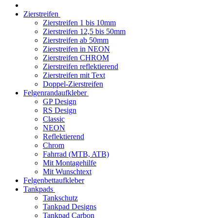
Zierstreifen
Zierstreifen 1 bis 10mm
Zierstreifen 12,5 bis 50mm
Zierstreifen ab 50mm
Zierstreifen in NEON
Zierstreifen CHROM
Zierstreifen reflektierend
Zierstreifen mit Text
Doppel-Zierstreifen
Felgenrandaufkleber
GP Design
RS Design
Classic
NEON
Reflektierend
Chrom
Fahrrad (MTB, ATB)
Mit Montagehilfe
Mit Wunschtext
Felgenbettaufkleber
Tankpads
Tankschutz
Tankpad Designs
Tankpad Carbon