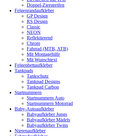
Doppel-Zierstreifen
Felgenrandaufkleber
GP Design
RS Design
Classic
NEON
Reflektierend
Chrom
Fahrrad (MTB, ATB)
Mit Montagehilfe
Mit Wunschtext
Felgenbettaufkleber
Tankpads
Tankschutz
Tankpad Designs
Tankpad Carbon
Startnummern
Startnummern Auto
Startnummern Motorrad
Baby-Autoaufkleber
Babyaufkleber Jungs
Babyaufkleber Mädels
Babyaufkleber Twins
Nierenaufkleber