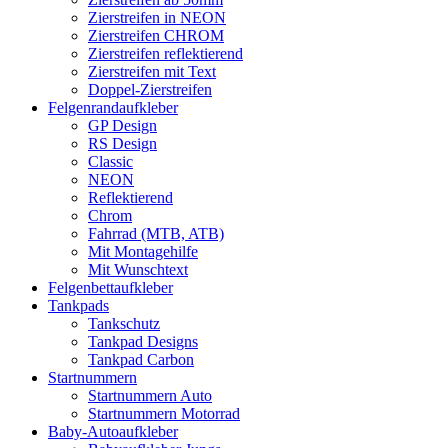
Zierstreifen in NEON
Zierstreifen CHROM
Zierstreifen reflektierend
Zierstreifen mit Text
Doppel-Zierstreifen
Felgenrandaufkleber
GP Design
RS Design
Classic
NEON
Reflektierend
Chrom
Fahrrad (MTB, ATB)
Mit Montagehilfe
Mit Wunschtext
Felgenbettaufkleber
Tankpads
Tankschutz
Tankpad Designs
Tankpad Carbon
Startnummern
Startnummern Auto
Startnummern Motorrad
Baby-Autoaufkleber