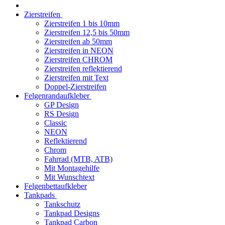
Zierstreifen
Zierstreifen 1 bis 10mm
Zierstreifen 12,5 bis 50mm
Zierstreifen ab 50mm
Zierstreifen in NEON
Zierstreifen CHROM
Zierstreifen reflektierend
Zierstreifen mit Text
Doppel-Zierstreifen
Felgenrandaufkleber
GP Design
RS Design
Classic
NEON
Reflektierend
Chrom
Fahrrad (MTB, ATB)
Mit Montagehilfe
Mit Wunschtext
Felgenbettaufkleber
Tankpads
Tankschutz
Tankpad Designs
Tankpad Carbon