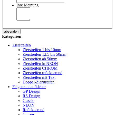
Ihre Meinung
absenden
Kategorien
Zierstreifen
Zierstreifen 1 bis 10mm
Zierstreifen 12,5 bis 50mm
Zierstreifen ab 50mm
Zierstreifen in NEON
Zierstreifen CHROM
Zierstreifen reflektierend
Zierstreifen mit Text
Doppel-Zierstreifen
Felgenrandaufkleber
GP Design
RS Design
Classic
NEON
Reflektierend
Chrom