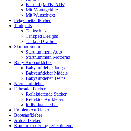
Fahrrad (MTB, ATB)
Mit Montagehilfe
Mit Wunschtext
Felgenbettaufkleber
Tankpads
Tankschutz
Tankpad Designs
Tankpad Carbon
Startnummern
Startnummern Auto
Startnummern Motorrad
Baby-Autoaufkleber
Babyaufkleber Jungs
Babyaufkleber Mädels
Babyaufkleber Twins
Nierenaufkleber
Fahrradaufkleber
Reflektierende Sticker
Reflektor-Aufkleber
Individualisierbar
Emblem Aufkleber
Bootsaufkleber
Autoaufkleber
Konturmarkierung reflektierend