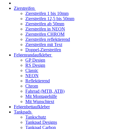
Zierstreifen
Zierstreifen 1 bis 10mm
Zierstreifen 12,5 bis 50mm
Zierstreifen ab 50mm
Zierstreifen in NEON
Zierstreifen CHROM
Zierstreifen reflektierend
Zierstreifen mit Text
Doppel-Zierstreifen
Felgenrandaufkleber
GP Design
RS Design
Classic
NEON
Reflektierend
Chrom
Fahrrad (MTB, ATB)
Mit Montagehilfe
Mit Wunschtext
Felgenbettaufkleber
Tankpads
Tankschutz
Tankpad Designs
Tankpad Carbon