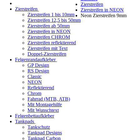
Zierstreifen
Zierstreifen
Zierstreifen in NEON
Zierstreifen 1 bis 10mm
Neon Zierstreifen 9mm
Zierstreifen 12,5 bis 50mm
Zierstreifen ab 50mm
Zierstreifen in NEON
Zierstreifen CHROM
Zierstreifen reflektierend
Zierstreifen mit Text
Doppel-Zierstreifen
Felgenrandaufkleber
GP Design
RS Design
Classic
NEON
Reflektierend
Chrom
Fahrrad (MTB, ATB)
Mit Montagehilfe
Mit Wunschtext
Felgenbettaufkleber
Tankpads
Tankschutz
Tankpad Designs
Tankpad Carbon