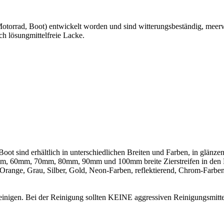
 Motorrad, Boot) entwickelt worden und sind witterungsbeständig, meer
ch lösungmittelfreie Lacke.
 Boot sind erhältlich in unterschiedlichen Breiten und Farben, in gl
mm, 70mm, 80mm, 90mm und 100mm breite Zierstreifen in den Farb
ange, Grau, Silber, Gold, Neon-Farben, reflektierend, Chrom-Farben
 reinigen. Bei der Reinigung sollten KEINE aggressiven Reinigungsmitt