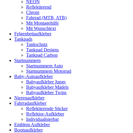
NEON
Reflektierend
Chrom
Fahrrad (MTB, ATB)
Mit Montagehilfe
Mit Wunschtext
Felgenbettaufkleber
Tankpads
Tankschutz
Tankpad Designs
Tankpad Carbon
Startnummern
Startnummern Auto
Startnummern Motorrad
Baby-Autoaufkleber
Babyaufkleber Jungs
Babyaufkleber Mädels
Babyaufkleber Twins
Nierenaufkleber
Fahrradaufkleber
Reflektierende Sticker
Reflektor-Aufkleber
Individualisierbar
Emblem Aufkleber
Bootsaufkleber