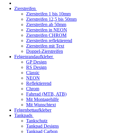
Zierstreifen
Zierstreifen 1 bis 10mm
Zierstreifen 12,5 bis 50mm
Zierstreifen ab 50mm
Zierstreifen in NEON
Zierstreifen CHROM
Zierstreifen reflektierend
Zierstreifen mit Text
Doppel-Zierstreifen
Felgenrandaufkleber
GP Design
RS Design
Classic
NEON
Reflektierend
Chrom
Fahrrad (MTB, ATB)
Mit Montagehilfe
Mit Wunschtext
Felgenbettaufkleber
Tankpads
Tankschutz
Tankpad Designs
Tankpad Carbon