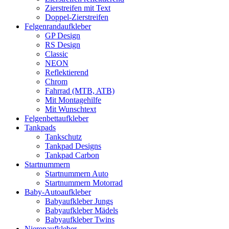
Zierstreifen mit Text
Doppel-Zierstreifen
Felgenrandaufkleber
GP Design
RS Design
Classic
NEON
Reflektierend
Chrom
Fahrrad (MTB, ATB)
Mit Montagehilfe
Mit Wunschtext
Felgenbettaufkleber
Tankpads
Tankschutz
Tankpad Designs
Tankpad Carbon
Startnummern
Startnummern Auto
Startnummern Motorrad
Baby-Autoaufkleber
Babyaufkleber Jungs
Babyaufkleber Mädels
Babyaufkleber Twins
Nierenaufkleber