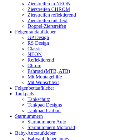
Zierstreifen in NEON
Zierstreifen CHROM
Zierstreifen reflektierend
Zierstreifen mit Text
Doppel-Zierstreifen
Felgenrandaufkleber
GP Design
RS Design
Classic
NEON
Reflektierend
Chrom
Fahrrad (MTB, ATB)
Mit Montagehilfe
Mit Wunschtext
Felgenbettaufkleber
Tankpads
Tankschutz
Tankpad Designs
Tankpad Carbon
Startnummern
Startnummern Auto
Startnummern Motorrad
Baby-Autoaufkleber
Babyaufkleber Jungs