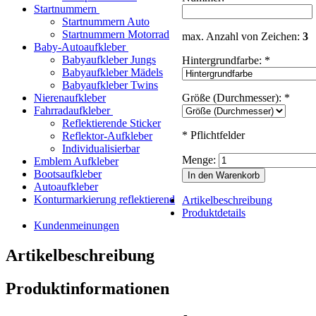
Startnummern
Startnummern Auto
Startnummern Motorrad
max. Anzahl von Zeichen:
3
Baby-Autoaufkleber
Babyaufkleber Jungs
Hintergrundfarbe:
*
Babyaufkleber Mädels
Babyaufkleber Twins
Größe (Durchmesser):
*
Nierenaufkleber
Fahrradaufkleber
Reflektierende Sticker
* Pflichtfelder
Reflektor-Aufkleber
Individualisierbar
Menge:
Emblem Aufkleber
Bootsaufkleber
In den Warenkorb
Autoaufkleber
Konturmarkierung reflektierend
Artikelbeschreibung
Produktdetails
Kundenmeinungen
Artikelbeschreibung
Produktinformationen