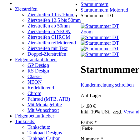
Startnummern
Zierstreifen
Startnummern Motorrad
Zierstreifen 1 bis 10mm
Startnummer DT
Zierstreifen 12,5 bis 50mm
Zierstreifen ab 50mm
Zierstreifen in NEON
Zoom
Zierstreifen CHROM
Zierstreifen reflektierend
Zierstreifen mit Text
Doppel-Zierstreifen
Felgenrandaufkleber
GP Design
Startnummer
RS Design
Classic
NEON
Kundenmeinung schreiben
Reflektierend
Chrom
Auf Lager
Fahrrad (MTB, ATB)
Mit Montagehilfe
14,90 €
Mit Wunschtext
Inkl. 19% USt.
,
zzgl.
Versand
Felgenbettaufkleber
Tankpads
Farbe:
*
Tankschutz
Tankpad Designs
Tankpad Carbon
Nummer:
*