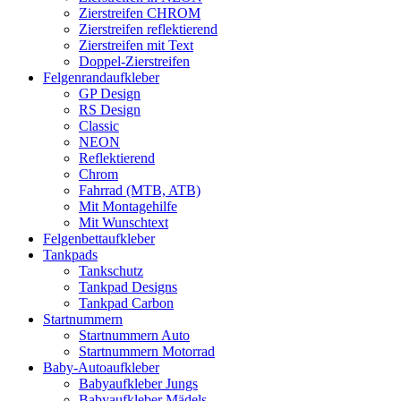
Zierstreifen CHROM
Zierstreifen reflektierend
Zierstreifen mit Text
Doppel-Zierstreifen
Felgenrandaufkleber
GP Design
RS Design
Classic
NEON
Reflektierend
Chrom
Fahrrad (MTB, ATB)
Mit Montagehilfe
Mit Wunschtext
Felgenbettaufkleber
Tankpads
Tankschutz
Tankpad Designs
Tankpad Carbon
Startnummern
Startnummern Auto
Startnummern Motorrad
Baby-Autoaufkleber
Babyaufkleber Jungs
Babyaufkleber Mädels