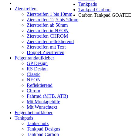
Tankpads
Zierstreifen
Tankpad Carbon
Zierstreifen 1 bis 10mm
Carbon Tankpad GOATEE
Zierstreifen 12,5 bis 50mm
Zierstreifen ab 50mm
Zierstreifen in NEON
Zierstreifen CHROM
Zierstreifen reflektierend
Zierstreifen mit Text
Doppel-Zierstreifen
Felgenrandaufkleber
GP Design
RS Design
Classic
NEON
Reflektierend
Chrom
Fahrrad (MTB, ATB)
Mit Montagehilfe
Mit Wunschtext
Felgenbettaufkleber
Tankpads
Tankschutz
Tankpad Designs
Tankpad Carbon