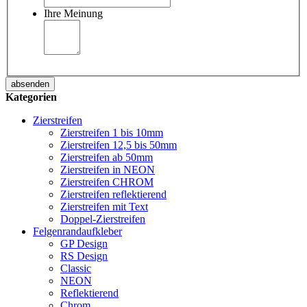
Ihre Meinung
absenden
Kategorien
Zierstreifen
Zierstreifen 1 bis 10mm
Zierstreifen 12,5 bis 50mm
Zierstreifen ab 50mm
Zierstreifen in NEON
Zierstreifen CHROM
Zierstreifen reflektierend
Zierstreifen mit Text
Doppel-Zierstreifen
Felgenrandaufkleber
GP Design
RS Design
Classic
NEON
Reflektierend
Chrom