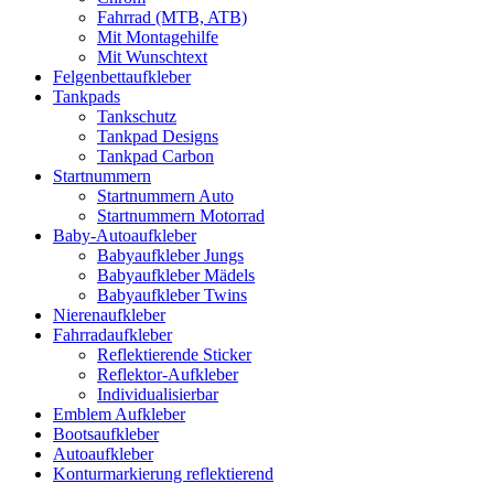
Fahrrad (MTB, ATB)
Mit Montagehilfe
Mit Wunschtext
Felgenbettaufkleber
Tankpads
Tankschutz
Tankpad Designs
Tankpad Carbon
Startnummern
Startnummern Auto
Startnummern Motorrad
Baby-Autoaufkleber
Babyaufkleber Jungs
Babyaufkleber Mädels
Babyaufkleber Twins
Nierenaufkleber
Fahrradaufkleber
Reflektierende Sticker
Reflektor-Aufkleber
Individualisierbar
Emblem Aufkleber
Bootsaufkleber
Autoaufkleber
Konturmarkierung reflektierend