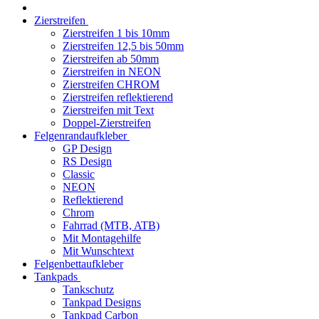
Zierstreifen
Zierstreifen 1 bis 10mm
Zierstreifen 12,5 bis 50mm
Zierstreifen ab 50mm
Zierstreifen in NEON
Zierstreifen CHROM
Zierstreifen reflektierend
Zierstreifen mit Text
Doppel-Zierstreifen
Felgenrandaufkleber
GP Design
RS Design
Classic
NEON
Reflektierend
Chrom
Fahrrad (MTB, ATB)
Mit Montagehilfe
Mit Wunschtext
Felgenbettaufkleber
Tankpads
Tankschutz
Tankpad Designs
Tankpad Carbon