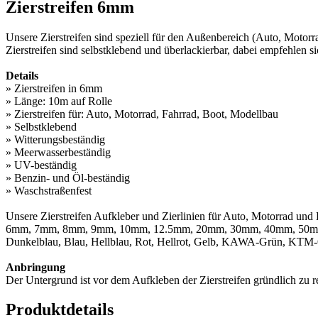
Zierstreifen 6mm
Unsere Zierstreifen sind speziell für den Außenbereich (Auto, Motor
Zierstreifen sind selbstklebend und überlackierbar, dabei empfehlen si
Details
» Zierstreifen in 6mm
» Länge: 10m auf Rolle
» Zierstreifen für: Auto, Motorrad, Fahrrad, Boot, Modellbau
» Selbstklebend
» Witterungsbeständig
» Meerwasserbeständig
» UV-beständig
» Benzin- und Öl-beständig
» Waschstraßenfest
Unsere Zierstreifen Aufkleber und Zierlinien für Auto, Motorrad und
6mm, 7mm, 8mm, 9mm, 10mm, 12.5mm, 20mm, 30mm, 40mm, 50mm, 60
Dunkelblau, Blau, Hellblau, Rot, Hellrot, Gelb, KAWA-Grün, KTM-Or
Anbringung
Der Untergrund ist vor dem Aufkleben der Zierstreifen gründlich zu
Produktdetails