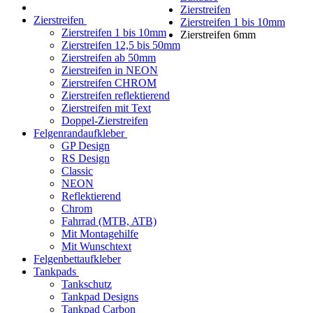
Zierstreifen
Zierstreifen
Zierstreifen 1 bis 10mm
Zierstreifen 1 bis 10mm
Zierstreifen 6mm
Zierstreifen 12,5 bis 50mm
Zierstreifen ab 50mm
Zierstreifen in NEON
Zierstreifen CHROM
Zierstreifen reflektierend
Zierstreifen mit Text
Doppel-Zierstreifen
Felgenrandaufkleber
GP Design
RS Design
Classic
NEON
Reflektierend
Chrom
Fahrrad (MTB, ATB)
Mit Montagehilfe
Mit Wunschtext
Felgenbettaufkleber
Tankpads
Tankschutz
Tankpad Designs
Tankpad Carbon