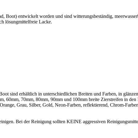
rad, Boot) entwickelt worden und sind witterungsbeständig, meerwasse
ch lösungmittelfreie Lacke.
 Boot sind erhältlich in unterschiedlichen Breiten und Farben, in gl
mm, 70mm, 80mm, 90mm und 100mm breite Zierstreifen in den Farb
ange, Grau, Silber, Gold, Neon-Farben, reflektierend, Chrom-Farben
 reinigen. Bei der Reinigung sollten KEINE aggressiven Reinigungsmitt