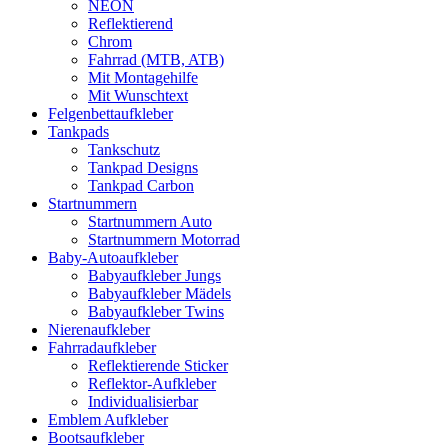
NEON
Reflektierend
Chrom
Fahrrad (MTB, ATB)
Mit Montagehilfe
Mit Wunschtext
Felgenbettaufkleber
Tankpads
Tankschutz
Tankpad Designs
Tankpad Carbon
Startnummern
Startnummern Auto
Startnummern Motorrad
Baby-Autoaufkleber
Babyaufkleber Jungs
Babyaufkleber Mädels
Babyaufkleber Twins
Nierenaufkleber
Fahrradaufkleber
Reflektierende Sticker
Reflektor-Aufkleber
Individualisierbar
Emblem Aufkleber
Bootsaufkleber